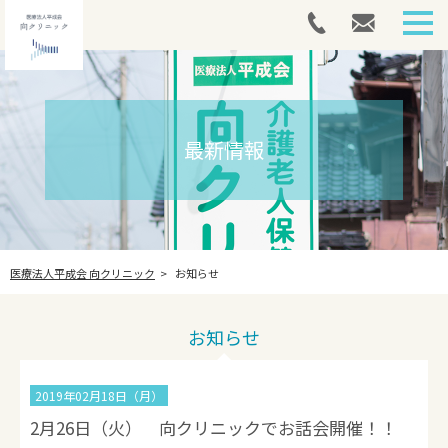
HOME
外来案内
最新情報
介護医療院
アートメイク
医療法人平成会 向クリニック
お知らせ
採用情報
最新情報
お知らせ
法人案内
2019年02月18日（月）
お問い合わせ
2月26日（火） 向クリニックでお話会開催！！