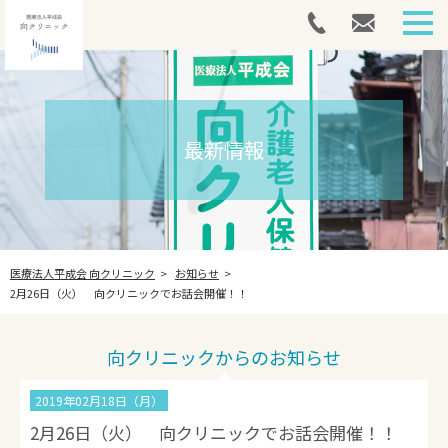
HOME
外来案内
最新情報
介護医療院
アートメイク
医療法人平成会 向クリニック
お知らせ
採用情報
2月26日（火） 向クリニックでお話会開催！！
最新情報
向クリニックからのお知らせ
法人案内
2019年02月18日（月）
お問い合わせ
2月26日（火） 向クリニックでお話会開催！！