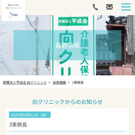
HOME
外来案内
最新情報
介護医療院
アートメイク
医療法人平成会 向クリニック
採用情報
3事務長
採用情報
最新情報
向クリニックからのお知らせ
法人案内
2020年08月21日（金）
3事務長
お問い合わせ