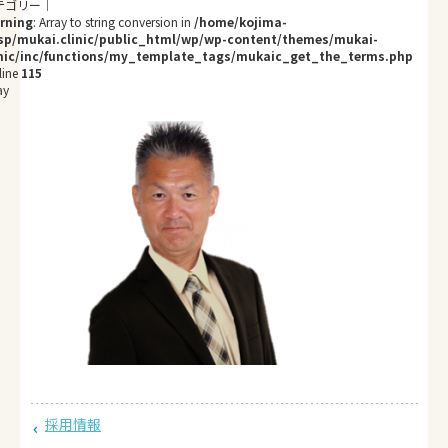
rning
: Array to string conversion in
/home/kojima-
sp/mukai.clinic/public_html/wp/wp-content/themes/mukai-
inic/inc/functions/my_template_tags/mukaic_get_the_terms.php
line
115
ay
採用情報