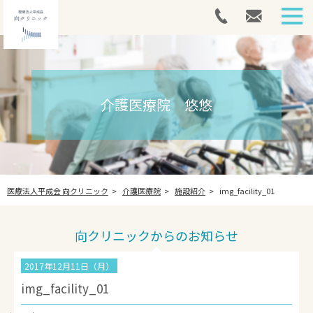
HOME
外来案内
介護医療院 悠悠
介護医療院
アートメイク
医療法人平成会 向クリニック
介護医療院
施設紹介
img_facility_01
採用情報
最新情報
向クリニックからのお知らせ
法人案内
2017年12月11日（月）
img_facility_01
お問い合わせ