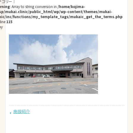
rning
: Array to string conversion in
/home/kojima-
sp/mukai.clinic/public_html/wp/wp-content/themes/mukai-
inic/inc/functions/my_template_tags/mukaic_get_the_terms.php
line
115
ay
施設紹介