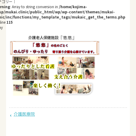
rning
: Array to string conversion in
/home/kojima-
sp/mukai.clinic/public_html/wp/wp-content/themes/mukai-
inic/inc/functions/my_template_tags/mukaic_get_the_terms.php
line
115
ay
介護医療院