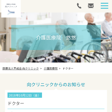
HOME
外来案内
介護医療院 悠悠
介護医療院
アートメイク
医療法人平成会 向クリニック
介護医療院
ドクター
採用情報
最新情報
向クリニックからのお知らせ
法人案内
2018年10月12日（金）
ドクター
お問い合わせ