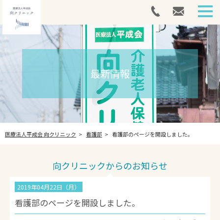
HOME
外来案内
最新情報
介護医療院
アートメイク
医療法人平成会 向クリニック
看護部
看護部のページを開設しました。
採用情報
最新情報
向クリニックからのお知らせ
法人案内
2019年04月22日（月）
看護部のページを開設しました。
お問い合わせ