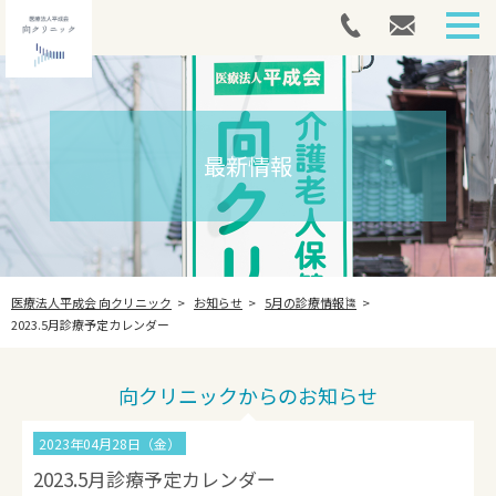
HOME
外来案内
最新情報
介護医療院
アートメイク
医療法人平成会 向クリニック
お知らせ
5月の診療情報🎏
採用情報
2023.5月診療予定カレンダー
最新情報
向クリニックからのお知らせ
法人案内
2023年04月28日（金）
お問い合わせ
2023.5月診療予定カレンダー