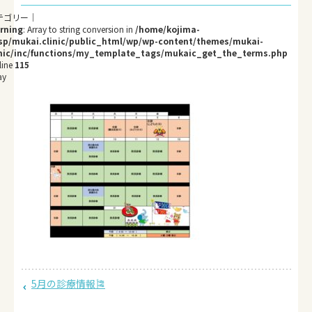
rning
: Array to string conversion in
/home/kojima-
sp/mukai.clinic/public_html/wp/wp-content/themes/mukai-
inic/inc/functions/my_template_tags/mukaic_get_the_terms.php
line
115
ay
5月の診療情報🎏