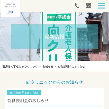
HOME
外来案内
最新情報
介護医療院
アートメイク
医療法人平成会 向クリニック
お知らせ
就職説明会のおしらせ
採用情報
最新情報
向クリニックからのお知らせ
法人案内
2019年05月15日（水）
就職説明会のおしらせ
お問い合わせ