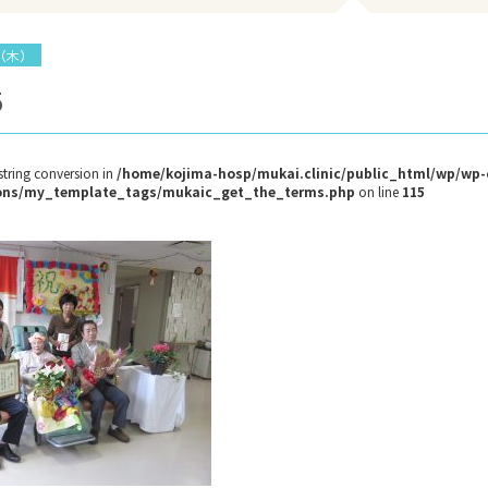
日（木）
5
 string conversion in
/home/kojima-hosp/mukai.clinic/public_html/wp/wp
tions/my_template_tags/mukaic_get_the_terms.php
on line
115