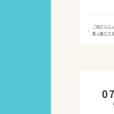
「向クリニ
真っ盛りで
0