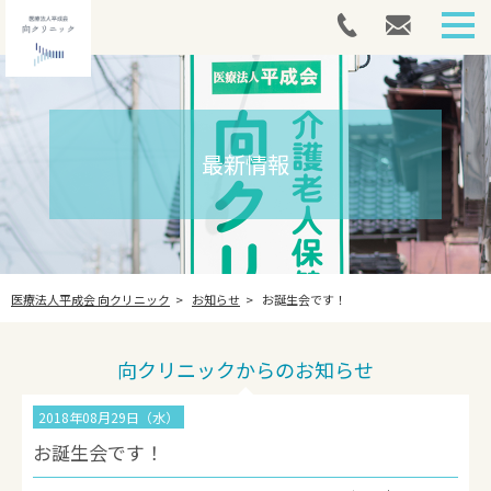
HOME
外来案内
最新情報
介護医療院
アートメイク
医療法人平成会 向クリニック
お知らせ
お誕生会です！
採用情報
最新情報
向クリニックからのお知らせ
法人案内
2018年08月29日（水）
お誕生会です！
お問い合わせ