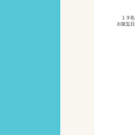
１９名の
お誕生日お