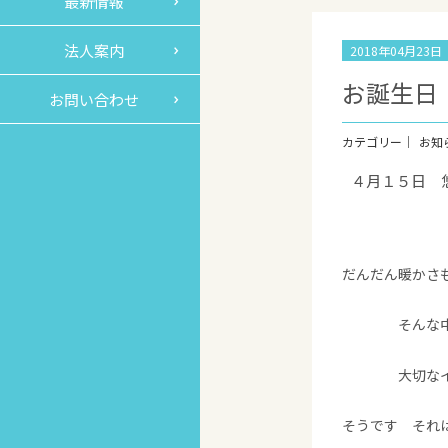
最新情報
法人案内
2018年04月23
お誕生日
お問い合わせ
お知
４月１５日 
開か
だんだん暖かさ
そんな中 こ
大切なイベ
そうです それ