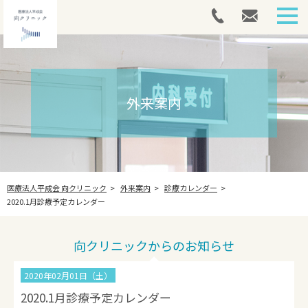
HOME
外来案内
外来案内
介護医療院
アートメイク
医療法人平成会 向クリニック
外来案内
診療カレンダー
採用情報
2020.1月診療予定カレンダー
最新情報
向クリニックからのお知らせ
法人案内
2020年02月01日（土）
お問い合わせ
2020.1月診療予定カレンダー