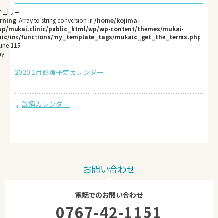
rning
: Array to string conversion in
/home/kojima-
sp/mukai.clinic/public_html/wp/wp-content/themes/mukai-
inic/inc/functions/my_template_tags/mukaic_get_the_terms.php
line
115
ay
2020.1月診療予定カレンダー
診療カレンダー
お問い合わせ
電話でのお問い合わせ
0767-42-1151