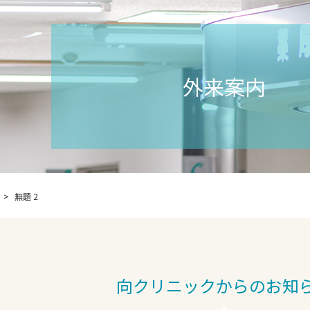
外来案内
無題 2
向クリニックからのお知