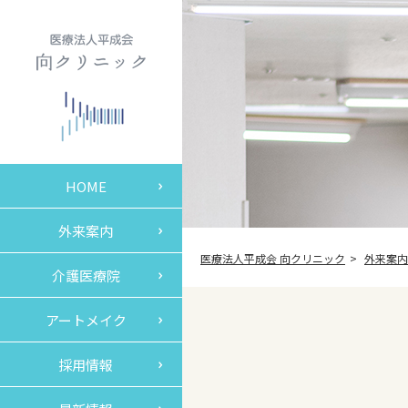
HOME
外来案内
医療法人平成会 向クリニック
外来案内
介護医療院
アートメイク
採用情報