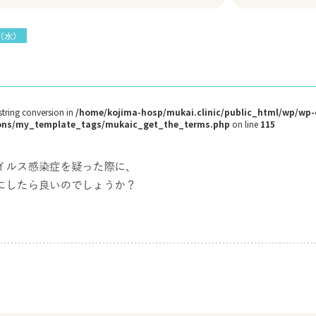
日（水）
 string conversion in
/home/kojima-hosp/mukai.clinic/public_html/wp/wp
tions/my_template_tags/mukaic_get_the_terms.php
on line
115